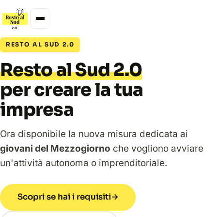
RESTO AL SUD 2.0
Resto al Sud 2.0
per creare la tua
impresa
Ora disponibile la nuova misura dedicata ai
giovani del Mezzogiorno
che vogliono avviare
un'attività autonoma o imprenditoriale.
Scopri se hai i requisiti
→