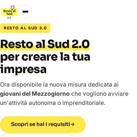
RESTO AL SUD 2.0
Resto al Sud 2.0
per creare la tua
impresa
Ora disponibile la nuova misura dedicata ai
giovani del Mezzogiorno
che vogliono avviare
un'attività autonoma o imprenditoriale.
Scopri se hai i requisiti
→